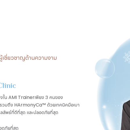
ู้เชี่ยวชาญด้านความงาม
linic
ึ่งใน
เพียง 3 คนของ
AMI Trainer
ะรวมถึง
ด้วยเทคนิคมือเบา
HArmonyCa™
ัพธ์ที่ดีที่สุด และปลอดภัยที่สุด
ดภัยที่สุด