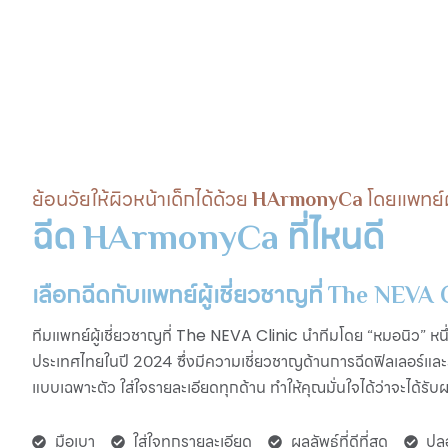
ย้อนวัยให้ผิวหน้าเด็กได้ด้วย
โดยแพทย์ผ
HArmonyCa
ฉีด
ที่ไหนดี
HArmonyCa
เลือกฉีดกับแพทย์ผู้เชี่ยวชาญที่
The NEVA C
ทีมแพทย์ผู้เชี่ยวชาญที่
นำทีมโดย “หมอนิว” หน
The NEVA Clinic
ประเทศไทยในปี 2024 ซึ่งมีความเชี่ยวชาญด้านการฉีดฟิลเลอร์แล
แบบเฉพาะตัว ใส่ใจรายละเอียดทุกด้าน ทำให้คุณมั่นใจได้ว่าจะได้รับผลล
มือเบา
ใส่ใจทุกรายละเอียด
ผลลัพธ์ที่ดีที่สุด
ปลอ